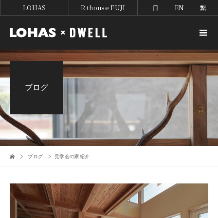
LOHAS
R+house FUJI
日
EN
繁
ブログ
ブログ
見学会の家紹介